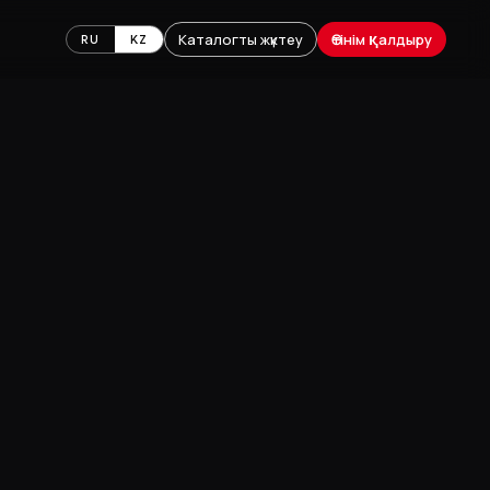
Каталогты жүктеу
Өтінім қалдыру
RU
KZ