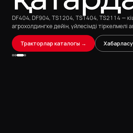
DF404, DF904, TS1204, TS1404, TS2114 — к
агрохолдингке дейін, үйлесімді тіркелмелі 
Тракторлар каталогы →
Хабарласу