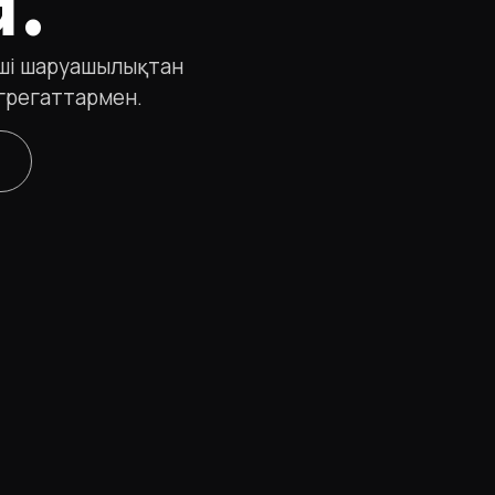
іші шаруашылықтан
агрегаттармен.